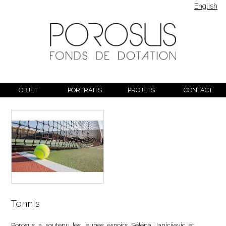
English
OBJET
PORTRAITS
PROJETS
CONTACT
Tennis
Porosus a soutenu les jeunes espoirs Séléna Janicijevic et