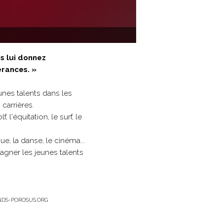
us lui donnez
érances. »
unes talents dans les
 carrières.
'équitation, le surf, le
e, la danse, le cinéma...
agner les jeunes talents
DS-POROSUS.ORG