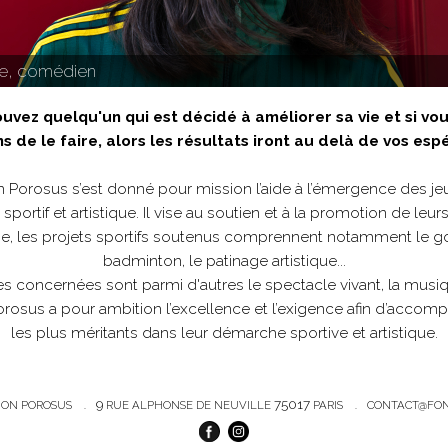
ne, comédien
ouvez quelqu'un qui est décidé à améliorer sa vie et si vo
s de le faire, alors les résultats iront au delà de vos esp
 Porosus s’est donné pour mission l’aide à l’émergence des je
portif et artistique. Il vise au soutien et à la promotion de leurs
e, les projets sportifs soutenus comprennent notamment le golf, l
badminton, le patinage artistique...
ues concernées sont parmi d'autres le spectacle vivant, la musiqu
rosus a pour ambition l’excellence et l’exigence afin d’accomp
les plus méritants dans leur démarche sportive et artistique.
9
75017
ION POROSUS
RUE ALPHONSE DE NEUVILLE
PARIS
CONTACT@FON