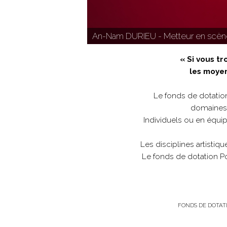
An-Nam DURIEU - Metteur en scè
« Si vous tr
les moyen
Le fonds de dotation
domaines s
Individuels ou en équip
Les disciplines artistiq
Le fonds de dotation Po
FONDS DE DOTAT